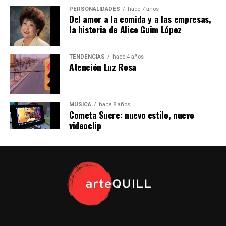
Copy
Facebook
Twitter
artista.
PERSONALIDADES
hace 7 años
Del amor a la comida y a las empresas,
Threads
Pinterest
la historia de Alice Guim López
TENDENCIAS
hace 4 años
Atención Luz Rosa
MÚSICA
hace 8 años
Cometa Sucre: nuevo estilo, nuevo
videoclip
Sam como el inspector Campbell
Posterior al tratamiento el actor recientemente, en
abril, se hizo un escaneo y ahora su cuerpo está libre de
cáncer. Un aspecto interesante es que Neill para
sobrellevar su enfermedad empezó a escribir sus
memorias en un libro, y eso, él aseguró que lo mantuvo