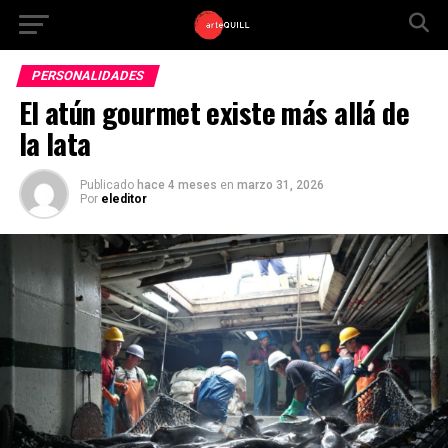
PERSONALIDADES
El atún gourmet existe más allá de
la lata
Publicado
hace 4 meses
en
marzo 31, 2026
Por
eleditor