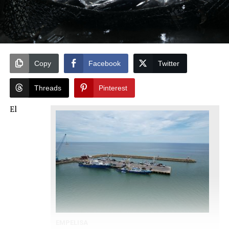
Copy
Facebook
Twitter
Threads
Pinterest
El
EMPELISA