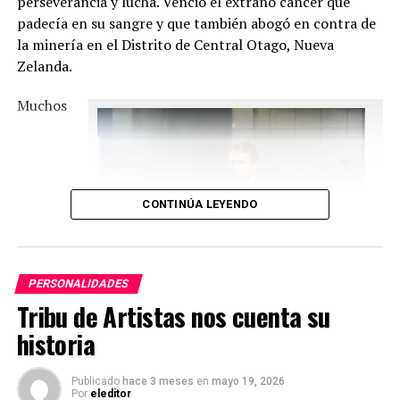
perseverancia y lucha. Venció el extraño cáncer que
padecía en su sangre y que también abogó en contra de
la minería en el Distrito de Central Otago, Nueva
Zelanda.
Muchos
CONTINÚA LEYENDO
PERSONALIDADES
Tribu de Artistas nos cuenta su
Sam Neill como John Trent
historia
Publicado
hace 3 meses
en
mayo 19, 2026
Por
eleditor