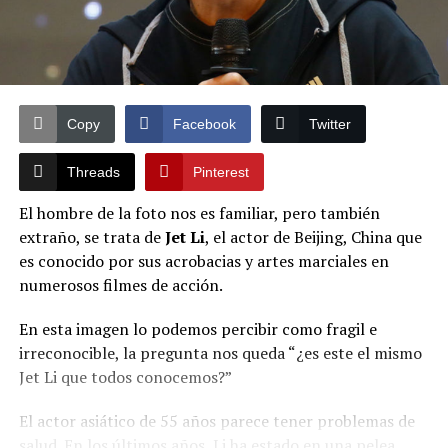
Copy
Facebook
Twitter
Threads
Pinterest
El hombre de la foto nos es familiar, pero también
extraño, se trata de
Jet Li
, el actor de Beijing, China que
es conocido por sus acrobacias y artes marciales en
numerosos filmes de acción.
En esta imagen lo podemos percibir como fragil e
irreconocible, la pregunta nos queda “¿es este el mismo
Jet Li que todos conocemos?”
El actor asiático de 55 años parece tener problemas de
salud. En los últimos años, Li ha estado en una pelea