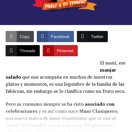
Copy
Facebook
Twitter
Threads
Pinterest
El maní, ese
manjar
salado
que nos acompaña en muchos de nuestros
platos y momentos, es una legumbre de la familia de las
fabáceas, sin embargo se lo clasifica como un fruto seco.
Pero su consumo siempre se ha visto
asociado con
celebraciones
y es así como nace
Maní Clasiquero
,
una nueva marca de maní ecuatoriano que se une al
festejo del mundial con su campaña “El auspiciante