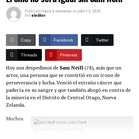
China, el nombre de Maní Clasiquero está sonando en
Publicado
hace 4 semanas
en
julio 13, 2026
las
redes sociales
y en la mente de los fans del fútbol y
Por
eleditor
el maní.
Recuerda usar el hashtag
#golcomido
en redes sociales,
Copy
Facebook
Twitter
los que lo usen participarán automáticamente en
concursos, sorpresas y activaciones de Maní Clasiquero,
Threads
Pinterest
el auspiciante oficial de los goles comidos.
Hoy nos despedimos de
Sam Neill
(78)
, más que un
Facebook Comments Box
actor, una persona que se convirtió en un ícono de
perseverancia y lucha. Venció el extraño cáncer que
padecía en su sangre y que también abogó en contra de
Copy
Facebook
Twitter
la minería en el Distrito de Central Otago, Nueva
Zelanda.
Threads
Pinterest
Muchos
TEMAS RELACIONADOS:
CATAR 2022
CHINA VELÓZ
COMIDA
FÚTBOL
GOL
MANÍ
MUNDIAL
REDES SOCIALES
Sam Neill como John Trent