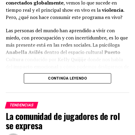
conectados globalmente
, vemos lo que sucede en
tiempo real y el principal show en vivo es la
violencia
.
Pero, ¿qué nos hace consumir este programa en vivo?
Las personas del mundo han aprendido a vivir con
miedo, con preocupación y con incertidumbre, es lo que
más presente está en las redes sociales. La psicóloga
Anabella Avilés
dentro del espacio cultural
Puerto
Cultura
conducido por
Kelly Quijije
donde
nos habla
del
impacto emocional
y cómo podemos desligarnos de
lo negativo para sobrevivir.
CONTINÚA LEYENDO
“
En mis consultas de psicoterapia tengo pacientes que
llegan con el miedo que vivimos, estamos en un mundo
fracturado, guerras, refugiados y peligros constantes.
” –
TENDENCIAS
psicóloga Anabella
La comunidad de jugadores de rol
Cada persona procesa el peligro diferente, pero todas
se expresa
comparten un mismo origen, la
reacción emocional