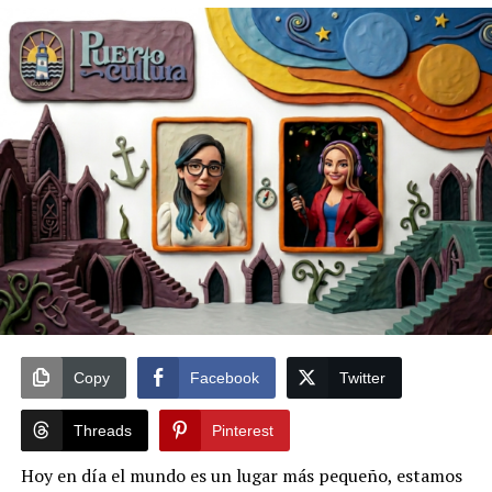
UP NEXT
La caminata zombie de Guayaquil toma fuerza
nuevamente
TE PUEDE INTERESAR
El origen de La Taberna del Rol
Copy
Facebook
Twitter
Threads
Pinterest
Hoy en día el mundo es un lugar más pequeño, estamos